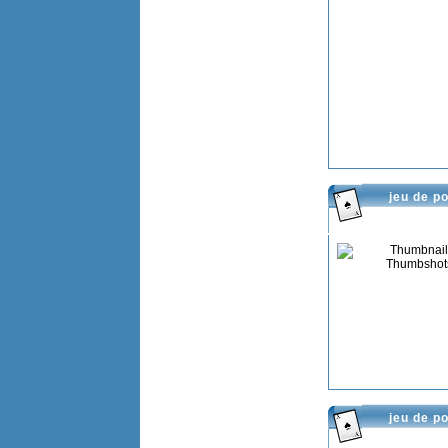
jeu de p
jeu de p