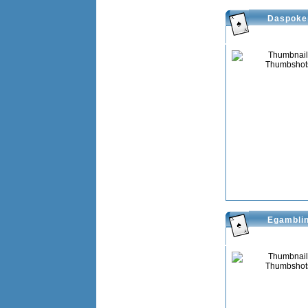
Daspoke
Egamblin