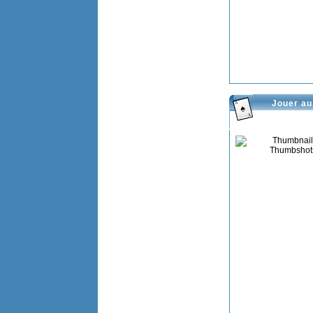
Jouer au