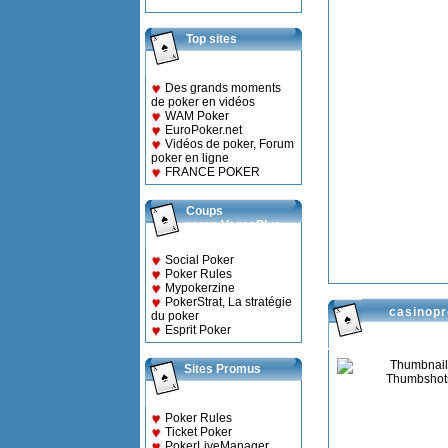
Top sites
Des grands moments
de poker en vidéos
WAM Poker
EuroPoker.net
Vidéos de poker, Forum
poker en ligne
FRANCE POKER
Coups
coeur
VegasPlus
Social Poker
Poker Rules
Mypokerzine
PokerStrat, La stratégie
casinopr
du poker
Esprit Poker
Sites Promus
Poker Rules
Ticket Poker
PokerLiveManager