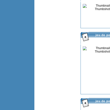
jeu de p
jeu de po