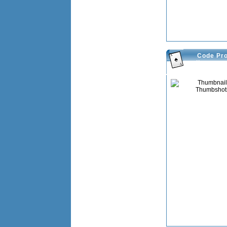
Code Pro
ligne