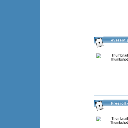
everest 
Freeroll 