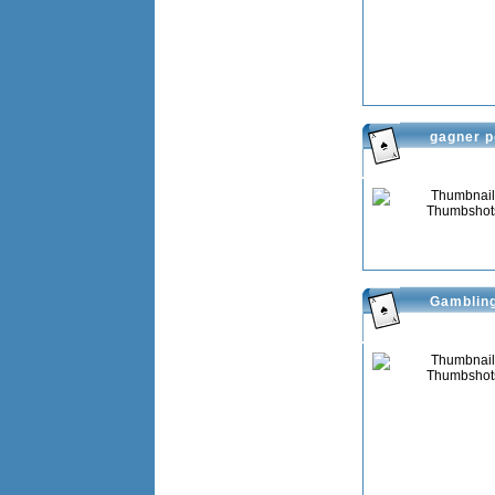
gagner p
Gambling