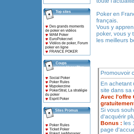
toute l'actuali
Top sites
Poker en Franc
français.
Vous y apprend
Des grands moments
de poker en vidéos
poker, vous y t
WAM Poker
EuroPoker.net
les meilleurs b
Vidéos de poker, Forum
poker en ligne
FRANCE POKER
Coups
coeur
VegasPlus
Promouvoir ce
Social Poker
Poker Rules
En achetant 
Mypokerzine
site dans sa
PokerStrat, La stratégie
du poker
Avec l'offr
Esprit Poker
gratuitement
Si vous souha
Sites Promus
d'acquérir pl
Bonus :
les 
Poker Rules
page d'accue
Ticket Poker
PokerLiveManager