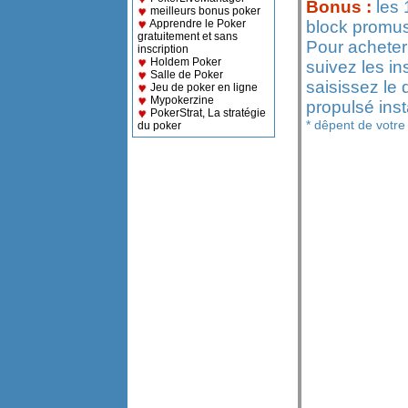
Bonus :
les 
meilleurs bonus poker
Apprendre le Poker
block promus
gratuitement et sans
Pour acheter
inscription
Holdem Poker
suivez les i
Salle de Poker
saisissez le 
Jeu de poker en ligne
Mypokerzine
propulsé inst
PokerStrat, La stratégie
* dêpent de votre
du poker