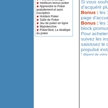
Si vous souha
meilleurs bonus poker
Apprendre le Poker
d'acquérir pl
gratuitement et sans
Bonus :
les 
inscription
Holdem Poker
page d'accue
Salle de Poker
Bonus :
les 
Jeu de poker en ligne
Mypokerzine
block promus
PokerStrat, La stratégie
Pour acheter
du poker
suivez les i
saisissez le 
propulsé inst
* dêpent de votre