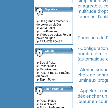
simplement vos
et agréable, c
Top sites
multitude d'opt
Timer est l'out
Des grands moments
de poker en vidéos
WAM Poker
EuroPoker.net
Vidéos de poker, Forum
Fonctions de 
poker en ligne
FRANCE POKER
- Configuratio
Coups
nombre illimité
coeur
VegasPlus
(automatique o
Social Poker
Poker Rules
- Alertes sono
Mypokerzine
PokerStrat, La stratégie
choix de sonne
du poker
lumineux progr
Esprit Poker
Sites Promus
- Appeler la mo
déclencher un 
joueur en cour
Poker Rules
Ticket Poker
PokerLiveManager