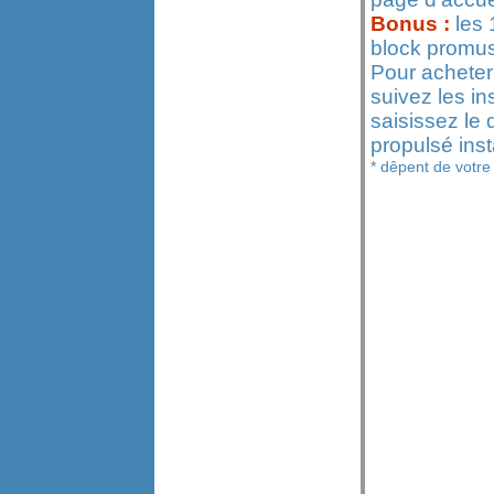
Bonus :
les 
block promus
Pour acheter
suivez les i
saisissez le 
propulsé inst
* dêpent de votre