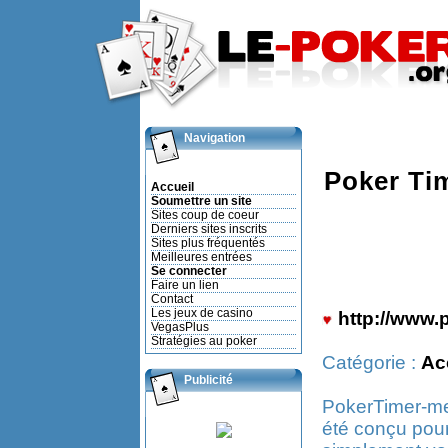
Navigation
Poker Tim
Accueil
Soumettre un site
Sites coup de coeur
Derniers sites inscrits
Sites plus fréquentés
Meilleures entrées
Se connecter
Faire un lien
Contact
Les jeux de casino
http://www.p
VegasPlus
Stratégies au poker
Catégorie :
Ac
Publicité
PokerTimer-me 
été conçu pour